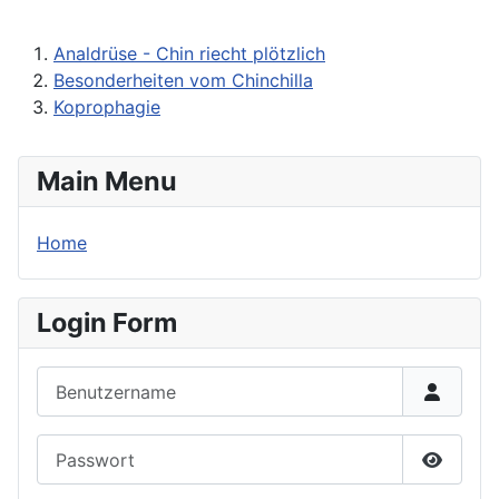
Analdrüse - Chin riecht plötzlich
Besonderheiten vom Chinchilla
Koprophagie
Main Menu
Home
Login Form
Benutzername
Passwort
Passwor